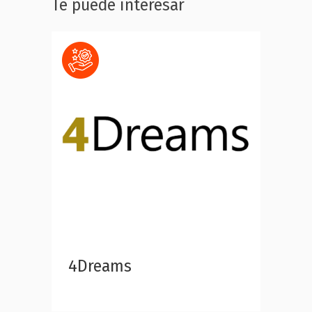
Te puede interesar
4Dreams
DIGI
GAM