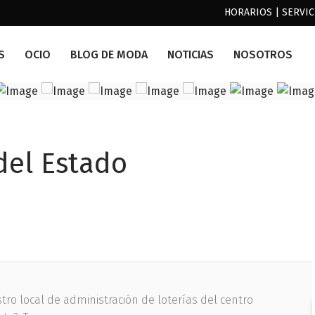
HORARIOS
|
SERVIC
S
OCIO
BLOG DE MODA
NOTICIAS
NOSOTROS
del Estado
stro local de administración de loterías del centro