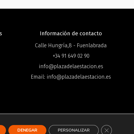
s
Información de contacto
Calle Hungría,8 - Fuenlabrada
+34 91 649 02 90
info@plazadelaestacion.es
o
Email: info@plazadelaestacion.es
n ®
Cerrar el bann
DENEGAR
PERSONALIZAR