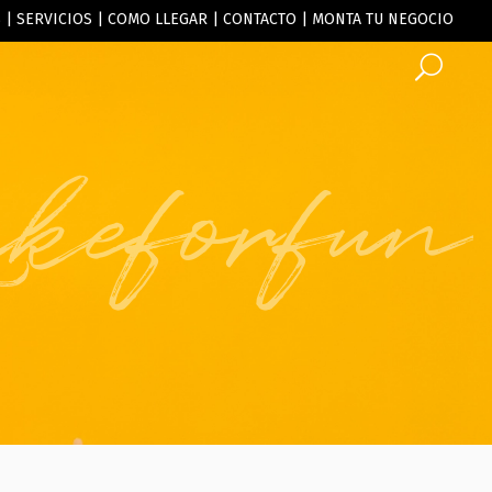
S
|
SERVICIOS
|
COMO LLEGAR
|
CONTACTO
|
MONTA TU NEGOCIO
keforfun