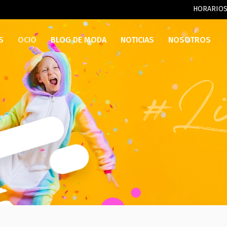
HORARIO
S
OCIO
BLOG DE MODA
NOTICIAS
NOSOTROS
#Li