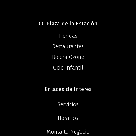
CC Plaza de la Estación
Tiendas
Restaurantes
Bolera Ozone
Ocio Infantil
Enlaces de Interés
Servicios
Horarios
Monta tu Negocio