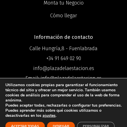
Monta tu Negocio
Cómo llegar
Información de contacto
Calle Hungría,8 - Fuenlabrada
+34 91 649 02 90
info@plazadelaestacion.es
Email: info@plazadelaestacion.es
Utilizamos cookies propias para garantizar el funcionamiento
técnico del sitio y ofrecer un mejor servicio. También usamos
cookies de análisis para comprender el uso de la web de forma
anónima.
Puedes aceptar todas, rechazarlas o configurar tus preferencias.
©2025 Centro
Puedes aprender más sobre qué cookies utilizamos o
desactivarlas en los
ajustes
.
Comercial Plaza de la Estación ®
ACEPTAR TODAS
DENEGAR
PERSONALIZAR