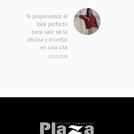
Te proponemos el
look perfecto
para salir de la
oficina y triunfar
en una cita
27.03.2026