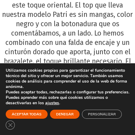
este toque oriental. El top que lleva
nuestra modelo Patri es sin mangas, color
negro y con la botonadura que os
comentábamos, a un lado. Lo hemos
combinado con una falda de encaje y un
cinturón dorado que aporta, junto con el
brazalete, el toque brillante necesario. El
calzado, algo cómodo para seguir con esta
Utilizamos cookies propias para garantizar el funcionamiento
técnico del sitio y ofrecer un mejor servicio. También usamos
semana, unas cuñas doradas perfectas con
cookies de análisis para comprender el uso de la web de forma
anónima.
el bolsito color crudo, perfecto para
Puedes aceptar todas, rechazarlas o configurar tus preferencias.
verano.
Puedes aprender más sobre qué cookies utilizamos o
desactivarlas en los
ajustes
.
Para más detalles, os dejamos este look en
ACEPTAR TODAS
DENEGAR
PERSONALIZAR
vídeo:
https://www.instagram.com/p/DZZ
Cerrar el banner de cookies RGPD
c/