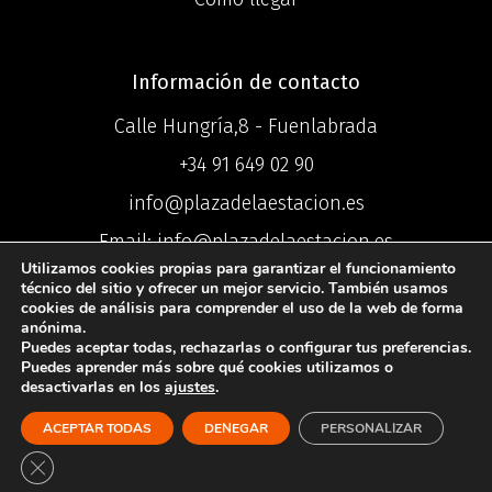
Información de contacto
Calle Hungría,8 - Fuenlabrada
+34 91 649 02 90
info@plazadelaestacion.es
Email: info@plazadelaestacion.es
Utilizamos cookies propias para garantizar el funcionamiento
técnico del sitio y ofrecer un mejor servicio. También usamos
cookies de análisis para comprender el uso de la web de forma
anónima.
Puedes aceptar todas, rechazarlas o configurar tus preferencias.
©2025 Centro
Puedes aprender más sobre qué cookies utilizamos o
desactivarlas en los
ajustes
.
Comercial Plaza de la Estación ®
ACEPTAR TODAS
DENEGAR
PERSONALIZAR
Política de Privacidad
I
Política de
Cookies
I
Aviso Legal
Cerrar el banner de cookies RGPD