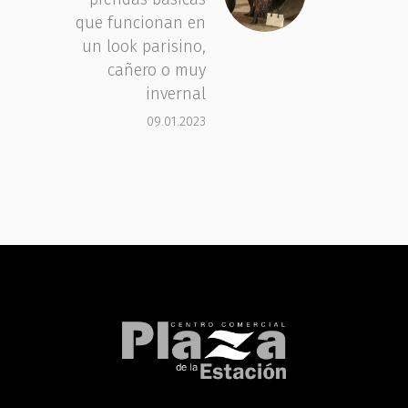
que funcionan en
un look parisino,
cañero o muy
invernal
09.01.2023