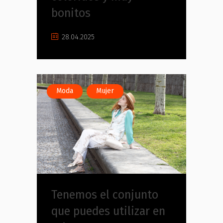
bonitos
28.04.2025
,
Moda
Mujer
Tenemos el conjunto
que puedes utilizar en