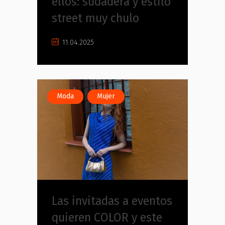
ellos: sudadera y estilo
street muy chulo
11.04.2025
,
Moda
Mujer
Las invitadas a eventos
quieren COLOR y este