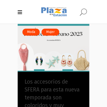
,
Moda
Mujer
Los accesorios de
SFERA para esta nueva
temporada son
coloridos y muy