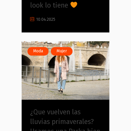
look lo tiene
10.04.2025
,
Moda
Mujer
¿Que vuelven las
lluvias primaverales?