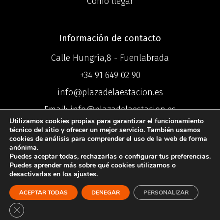
Cómo llegar
Información de contacto
Calle Hungría,8 - Fuenlabrada
+34 91 649 02 90
info@plazadelaestacion.es
Email: info@plazadelaestacion.es
Utilizamos cookies propias para garantizar el funcionamiento
técnico del sitio y ofrecer un mejor servicio. También usamos
cookies de análisis para comprender el uso de la web de forma
anónima.
Puedes aceptar todas, rechazarlas o configurar tus preferencias.
©2025 Centro
Puedes aprender más sobre qué cookies utilizamos o
desactivarlas en los
ajustes
.
Comercial Plaza de la Estación ®
ACEPTAR TODAS
DENEGAR
PERSONALIZAR
Política de Privacidad
I
Política de
Cookies
I
Aviso Legal
Cerrar el banner de cookies RGPD