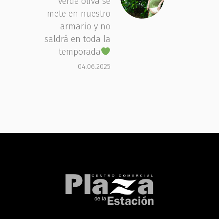
verde oliva se
mete en nuestro
armario y no
saldrá en toda la
temporada
04.06.2025