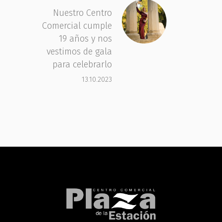
Nuestro Centro
Comercial cumple
19 años y nos
vestimos de gala
para celebrarlo
13.10.2023