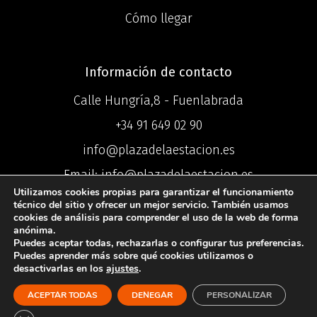
Cómo llegar
Información de contacto
Calle Hungría,8 - Fuenlabrada
+34 91 649 02 90
info@plazadelaestacion.es
Email: info@plazadelaestacion.es
Utilizamos cookies propias para garantizar el funcionamiento
técnico del sitio y ofrecer un mejor servicio. También usamos
cookies de análisis para comprender el uso de la web de forma
anónima.
Puedes aceptar todas, rechazarlas o configurar tus preferencias.
©2025 Centro
Puedes aprender más sobre qué cookies utilizamos o
desactivarlas en los
ajustes
.
Comercial Plaza de la Estación ®
ACEPTAR TODAS
DENEGAR
PERSONALIZAR
Política de Privacidad
I
Política de
Cookies
I
Aviso Legal