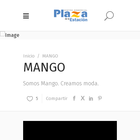
Inicio
/
MANGO
MANGO
Somos Mango. Creamos moda.
Compartir
5