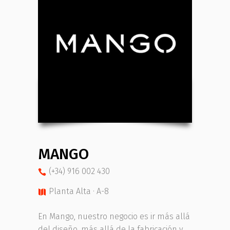
MANGO
(+34) 916 002 430
Planta Alta · A-8
En Mango, nuestro negocio es ir más allá
del diseño, más allá de la fabricación y