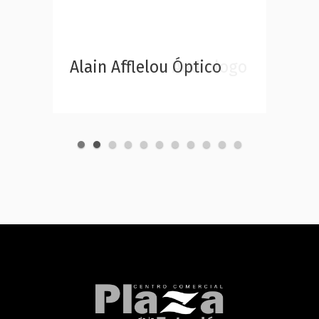
Alain Afflelou Óptico
Alain Afflelou Audiologo
AROM