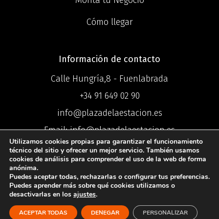
Cómo llegar
Información de contacto
Calle Hungría,8 - Fuenlabrada
+34 91 649 02 90
info@plazadelaestacion.es
Email: info@plazadelaestacion.es
Utilizamos cookies propias para garantizar el funcionamiento
técnico del sitio y ofrecer un mejor servicio. También usamos
cookies de análisis para comprender el uso de la web de forma
anónima.
Puedes aceptar todas, rechazarlas o configurar tus preferencias.
©2025 Centro
Puedes aprender más sobre qué cookies utilizamos o
desactivarlas en los
ajustes
.
Comercial Plaza de la Estación ®
ACEPTAR TODAS
DENEGAR
PERSONALIZAR
Política de Privacidad
I
Política de