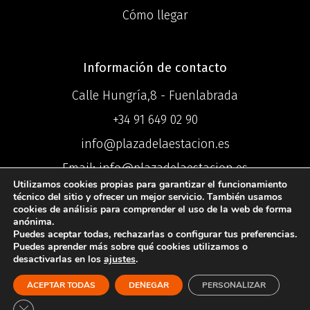
Cómo llegar
Información de contacto
Calle Hungría,8 - Fuenlabrada
+34 91 649 02 90
info@plazadelaestacion.es
Email: info@plazadelaestacion.es
Utilizamos cookies propias para garantizar el funcionamiento
técnico del sitio y ofrecer un mejor servicio. También usamos
cookies de análisis para comprender el uso de la web de forma
anónima.
Puedes aceptar todas, rechazarlas o configurar tus preferencias.
©2025 Centro
Puedes aprender más sobre qué cookies utilizamos o
desactivarlas en los
ajustes
.
Comercial Plaza de la Estación ®
ACEPTAR TODAS
DENEGAR
PERSONALIZAR
Política de Privacidad
I
Política de
Cookies
I
Aviso Legal
Cerrar el banner de cookies RGPD