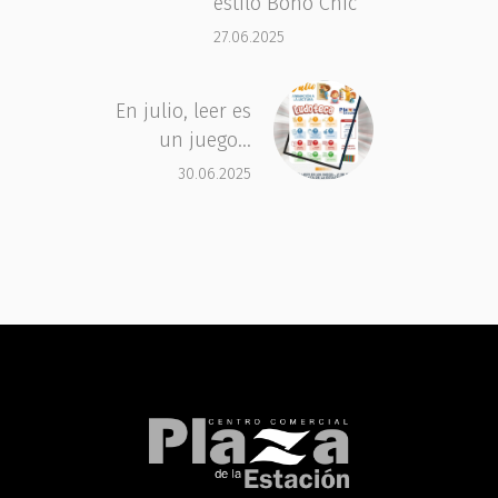
estilo Boho Chic
27.06.2025
En julio, leer es
un juego…
30.06.2025