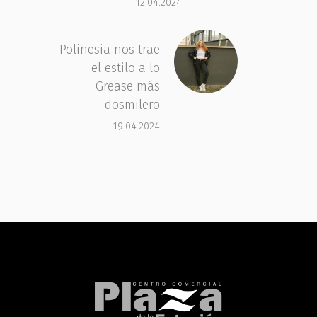
12.04.2024
Polinesia nos trae
el estilo a lo
Grease más
dosmilero
19.04.2024