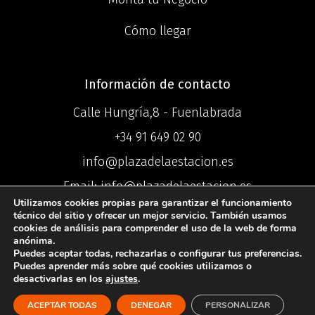
Cómo llegar
Información de contacto
Calle Hungría,8 - Fuenlabrada
+34 91 649 02 90
info@plazadelaestacion.es
Email: info@plazadelaestacion.es
Utilizamos cookies propias para garantizar el funcionamiento
técnico del sitio y ofrecer un mejor servicio. También usamos
cookies de análisis para comprender el uso de la web de forma
anónima.
Puedes aceptar todas, rechazarlas o configurar tus preferencias.
©2025 Centro
Puedes aprender más sobre qué cookies utilizamos o
desactivarlas en los
ajustes
.
Comercial Plaza de la Estación ®
ACEPTAR TODAS
DENEGAR
PERSONALIZAR
Política de Privacidad
I
Política de