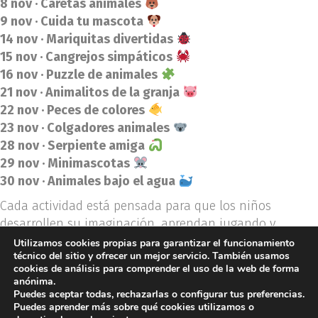
8 nov · Caretas animales
9 nov · Cuida tu mascota
14 nov · Mariquitas divertidas
15 nov · Cangrejos simpáticos
16 nov · Puzzle de animales
21 nov · Animalitos de la granja
22 nov · Peces de colores
23 nov · Colgadores animales
28 nov · Serpiente amiga
29 nov · Minimascotas
30 nov · Animales bajo el agua
Cada actividad está pensada para que los niños
desarrollen su imaginación, aprendan jugando y
comprendan la importancia de cuidar de todos los seres
Utilizamos cookies propias para garantizar el funcionamiento
técnico del sitio y ofrecer un mejor servicio. También usamos
vivos
cookies de análisis para comprender el uso de la web de forma
anónima.
Entrada libre
hasta completar aforo.
Puedes aceptar todas, rechazarlas o configurar tus preferencias.
Centro Comercial Plaza de la Estación – Planta
Puedes aprender más sobre qué cookies utilizamos o